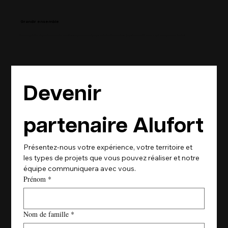
Grandir ensemble
Notre objectif n’est pas de trouver des installateurs pour un seul projet, mais de bâtir un réseau de partenaires sérieux avec qui nous pouvons évoluer.
Devenir 
partenaire Alufort
Présentez-nous votre expérience, votre territoire et 
les types de projets que vous pouvez réaliser et notre 
équipe communiquera avec vous.
Prénom
*
Nom de famille
*