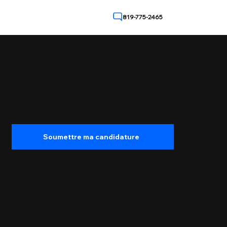
819-775-2465
Devenez installateur partenaire
Alufort
Vous avez vos outils, de l’expérience sur les chantiers et vous êtes fier du travail bien fait? Chez Alufort, nous recherchons des installateurs fiables
pour réaliser des projets de rampes, clôtures, planchers et composantes d’aluminium.
Projets d’installation selon vos disponibilités
Formation & produits fournis, commandes préparées
Mandats récurrents avec une marque en croissance
Idéal pour travailleurs autonomes et petites entreprises
Soumettre ma candidature